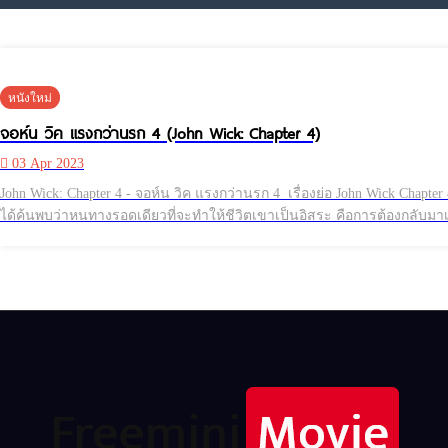
หนังใหม่
จอห์น วิค แรงกว่านรก 4 (John Wick: Chapter 4)
03 Apr 2023
John Wick: Chapter 4 - จอห์น วิค แรงกว่านรก 4 เรื่องย่อ John Wick Chapter 4 พาผู้ชมไปสู่จักรวาลนักฆ่าที่ถูกขยายขอบเขตยิ่งกว่าเดิม หลักจากที่ จอห์น วิค (คีอานู รีฟส์) เอาตัวรอดจากนักฆ่าและการตามล่าจากสภาสูงมาได้ เขา
ได้ค้นพบว่าหนทางรอดเดียวที่จะทำให้ชีวิตเขาเป็นอิสระ คือการต้องกลับมาเ