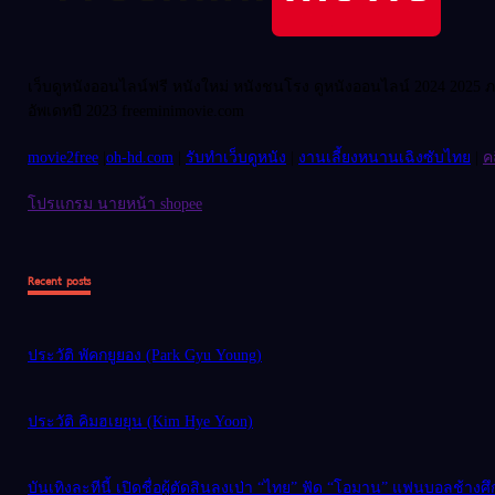
เว็บดูหนังออนไลน์ฟรี หนังใหม่ หนังชนโรง ดูหนังออนไลน์ 2024 2025 ภาพ
อัพเดทปี 2023 freeminimovie.com
movie2free
|
oh-hd.com
|
รับทำเว็บดูหนัง
|
งานเลี้ยงหนานเฉิงซับไทย
|
ค
โปรแกรม นายหน้า shopee
Recent posts
ประวัติ พัคกยูยอง (Park Gyu Young)
ประวัติ คิมฮเยยุน (Kim Hye Yoon)
บันเทิงละทีนี้ เปิดชื่อผู้ตัดสินลงเป่า “ไทย” ฟัด “โอมาน” แฟนบอลช้างศ