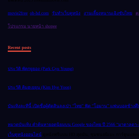
อัพเดทปี 2023 freeminimovie.com
movie2free
|
oh-hd.com
|
รับทำเว็บดูหนัง
|
งานเลี้ยงหนานเฉิงซับไทย
|
ค
โปรแกรม นายหน้า shopee
Recent posts
ประวัติ พัคกยูยอง (Park Gyu Young)
ประวัติ คิมฮเยยุน (Kim Hye Yoon)
บันเทิงละทีนี้ เปิดชื่อผู้ตัดสินลงเป่า “ไทย” ฟัด “โอมาน” แฟนบอลช้างศ
หมวดบันเทิง คำค้นหายอดนิยมบน Google ของไทย ปี 2566 “มาตาลดา-สัป
เว็บดูหนังออนไลน์
ดูหนังฟรีแบบ HD สุดมัน, ชุมชนอนิเมะ การ์ตูนและเก