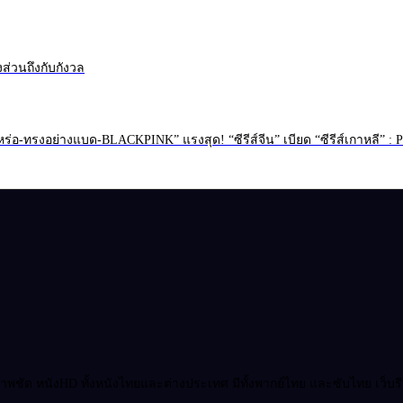
งส่วนถึงกับกังวล
่อ-ทรงอย่างแบด-BLACKPINK” แรงสุด! “ซีรีส์จีน” เบียด “ซีรีส์เกาหลี” 
ชัด หนังHD ทั้งหนังไทยและต่างประเทศ มีทั้งพากย์ไทย และซับไทย เว็บรีวิวหน