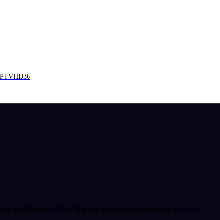
: PPTVHD36
ัง รีวิวNetflix รีวิวซีรี่ส์ ข่าวหนัง ข่าวหนังต่างประเทศ รีวิวละคร