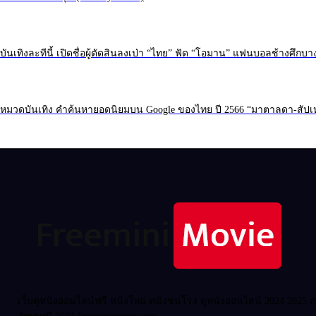
บันเทิงละทีนี้ เปิดชื่อผู้ตัดสินลงเป่า “ไทย” ฟัด “โอมาน” แฟนบอลช้างศึกบา
หมวดบันเทิง คำค้นหายอดนิยมบน Google ของไทย ปี 2566 “มาตาลดา-สัปเหร
เว็บดูหนังออนไลน์ฟรี หนังใหม่ หนังชนโรง ดูหนังออนไลน์ 2024 2025 ภาพ