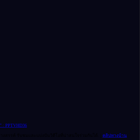
ี” : PPTVHD36
งสรรค์ รับชมและแบ่งปันวิดีโอที่น่าสนใจร่วมกันได้. |
คลิปทางบ้าน