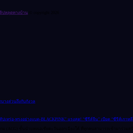
ลิปหลุดทางบ้าน
© copyright 2026
ึกบางส่วนถึงกับกังวล
เหร่อ-ทรงอย่างแบด-BLACKPINK” แรงสุด! “ซีรีส์จีน” เบียด “ซีรีส์เกาหล
ม (ACG) ชั้นนำแห่งเอเชียตะวันออกเฉียงใต้ ที่ทุกคนสามารถเข้ามาร่วมสร้า