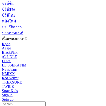
ซีรีย์จีน
ซีรีย์ฝรั่ง
ซีรีย์ไทย
หนังใหม่
ประวัติดารา
ข่าวภาพยนต์
เนื้อเพลงเกาหลี
Kpop
Aespa
BlackPink
(G)I-DLE
ITZY
LE SSERAFIM
NewJeans
NMIXX
Red Velvet
TREASURE
TWICE
Stray Kids
Sign in
Sign up