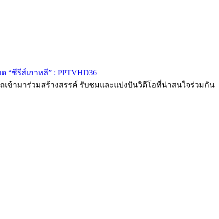
ด “ซีรีส์เกาหลี” : PPTVHD36
ถเข้ามาร่วมสร้างสรรค์ รับชมและแบ่งปันวิดีโอที่น่าสนใจร่วมกัน