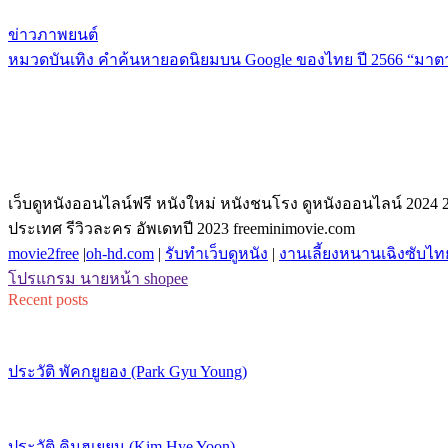
ข่าวภาพยนต์
หมวดบันเทิง คำค้นหายอดนิยมบน Google ของไทย ปี 2566 “มาตาล
เว็บดูหนังออนไลน์ฟรี หนังใหม่ หนังชนโรง ดูหนังออนไลน์ 2024 202
ประเทศ รีวิวละคร อัพเดทปี 2023 freeminimovie.com
movie2free
|
oh-hd.com
|
รับทำเว็บดูหนัง
|
งานเลี้ยงหนานเฉิงซับไท
โปรแกรม นายหน้า shopee
Recent posts
ประวัติ พัคกยูยอง (Park Gyu Young)
ประวัติ คิมฮเยยุน (Kim Hye Yoon)