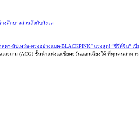
ช้างศึกบางส่วนถึงกับกังวล
ดา-สัปเหร่อ-ทรงอย่างแบด-BLACKPINK” แรงสุด! “ซีรีส์จีน” เบีย
นและเกม (ACG) ชั้นนำแห่งเอเชียตะวันออกเฉียงใต้ ที่ทุกคนสามาร