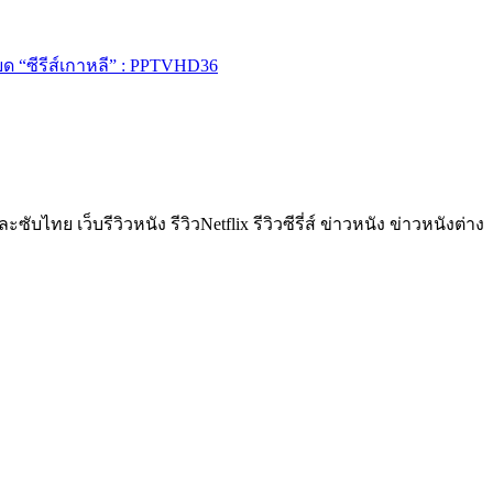
ด “ซีรีส์เกาหลี” : PPTVHD36
ย เว็บรีวิวหนัง รีวิวNetflix รีวิวซีรี่ส์ ข่าวหนัง ข่าวหนังต่าง