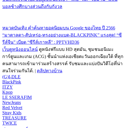
บอลช้างศึกบางส่วนถึงกับกังวล
หมวดบันเทิง คำค้นหายอดนิยมบน Google ของไทย ปี 2566
“มาตาลดา-สัปเหร่อ-ทรงอย่างแบด-BLACKPINK” แรงสุด! “ซี
รีส์จีน” เบียด “ซีรีส์เกาหลี” : PPTVHD36
เว็บดูหนังออนไลน์
ดูหนังฟรีแบบ HD สุดมัน, ชุมชนอนิเมะ
การ์ตูนและเกม (ACG) ชั้นนำแห่งเอเชียตะวันออกเฉียงใต้ ที่ทุก
คนสามารถเข้ามาร่วมสร้างสรรค์ รับชมและแบ่งปันวิดีโอที่น่า
สนใจร่วมกันได้. |
คลิปทางบ้าน
(G)I-DLE
BlackPink
ITZY
Kpop
LE SSERAFIM
NewJeans
Red Velvet
Stray Kids
TREASURE
TWICE