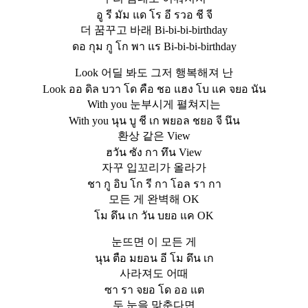
อู รี มัม แด โร อี รวอ ชี จี
더 꿈꾸고 바래 Bi-bi-bi-birthday
ดอ กุม กู โก พา แร Bi-bi-bi-birthday
Look 어딜 봐도 그저 행복해져 난
Look ออ ดิล บวา โด คือ ชอ แฮง โบ แค จยอ นัน
With you 눈부시게 펼쳐지는
With you นุน บู ชี เก พยอล ชยอ จี นึน
환상 같은 View
ฮวัน ซัง กา ทึน View
자꾸 입꼬리가 올라가
ชา กู อิบ โก รี กา โอล รา กา
모든 게 완벽해 OK
โม ดึน เก วัน บยอ แค OK
눈뜨면 이 모든 게
นุน ตือ มยอน อี โม ดึน เก
사라져도 어때
ซา รา จยอ โด ออ แต
두 눈을 맞춘다면