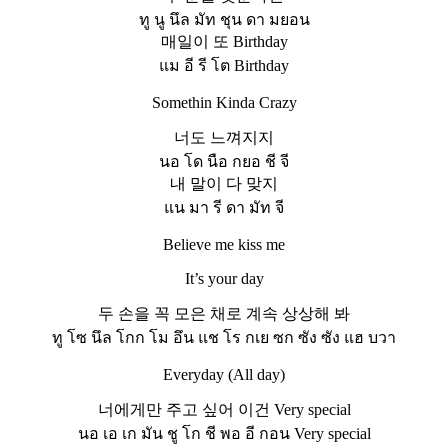
ทู นู นึล มัท ชุน ดา มยอน
매일이 또 Birthday
แม อี รี โต Birthday
Somethin Kinda Crazy
너도 느껴지지
นอ โด นือ กยอ ชี จี
내 말이 다 맞지
แน มา รี ดา มัท จี
Believe me kiss me
It’s your day
두 손을 꼭 모은 채로 계속 상상해 봐
ทู โซ นึล โกก โม อึน แช โร กเย ซก ซัง ซัง แฮ บวา
Everyday (All day)
너에게만 주고 싶어 이건 Very special
นอ เอ เก มัน ชู โก ชี พอ อี กอน Very special