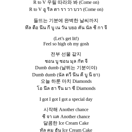
R to V 우릴 따라와 봐 (Come on)
R to V อู ริล ตา รา วา บวา (Come on)
들뜨는 기분에 완벽한 날씨까지
ทึล ตือ นึน กี บู เน วัน บยอ คัน นัล ชี กา จี
(Let’s get lit!)
Feel so high oh my gosh
전부 선물 같지
ชอน บู ซอน มุล กัท จี
Dumb dumb (날뛰는 기분이야)
Dumb dumb (นัล ตวี นึน คี บู นี ยา)
오늘 하룬 마치 Diamonds
โอ นึล ฮา รึน มา ชี Diamonds
I got I got I got a special day
시작해 Another chance
ชี จา แค Another chance
달콤한 Ice Cream Cake
ทัล คม ฮัน Ice Cream Cake