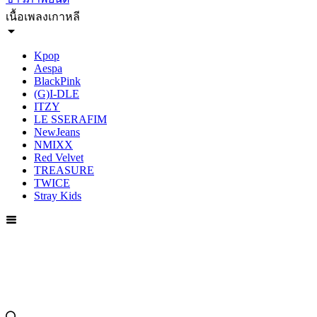
เนื้อเพลงเกาหลี
Kpop
Aespa
BlackPink
(G)I-DLE
ITZY
LE SSERAFIM
NewJeans
NMIXX
Red Velvet
TREASURE
TWICE
Stray Kids