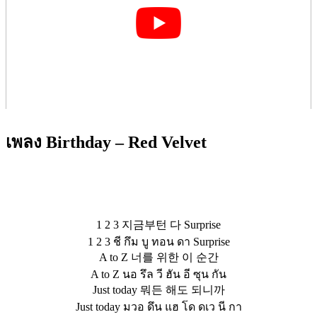
เพลง Birthday – Red Velvet
1 2 3 지금부턴 다 Surprise
1 2 3 ชี กึม บู ทอน ดา Surprise
A to Z 너를 위한 이 순간
A to Z นอ รึล วี ฮัน อี ซุน กัน
Just today 뭐든 해도 되니까
Just today มวอ ดึน แฮ โด ดเว นี กา