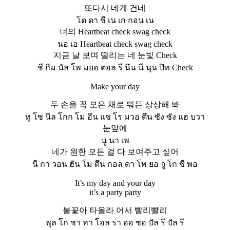
또다시 네게 건네
โต ดา ชี เน เก กอน เน
너의 Heartbeat check swag check
นอ เอ Heartbeat check swag check
지금 날 보며 떨리는 네 눈빛 Check
ชี กึม นัล โพ มยอ ตอล รี นึน นี นุน ปิท Check
Make your day
두 손을 꼭 모은 채로 뭐든 상상해 봐
ทู โซ นึล โกก โม อึน แช โร มวอ ดึน ซัง ซัง แฮ บวา
눈앞에
นู นา เพ
네가 원한 모든 걸 다 보여주고 싶어
นี กา วอน ฮัน โม ดึน กอล ดา โพ ยอ จู โก ชี พอ
It’s my day and your day
it’s a party party
불꽃아 타올라 어서 빨리빨리
พุล โก ชา ทา โอล รา ออ ซอ ปัล รี ปัล รี