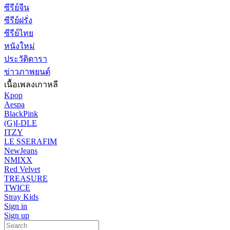
ซีรีย์จีน
ซีรีย์ฝรั่ง
ซีรีย์ไทย
หนังใหม่
ประวัติดารา
ข่าวภาพยนต์
เนื้อเพลงเกาหลี
Kpop
Aespa
BlackPink
(G)I-DLE
ITZY
LE SSERAFIM
NewJeans
NMIXX
Red Velvet
TREASURE
TWICE
Stray Kids
Sign in
Sign up