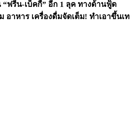
รีน-เบ็คกี้” อีก 1 ลุค ทางด้านฟู้ด
อาหาร เครื่องดื่มจัดเต็ม! ทำเอาขึ้นเท