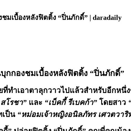
เบื้องหลังฟิตติ้ง “ปิ่นภักดิ์” | daradaily
ุกกองชมเบื้องหลังฟิตติ้ง “ปิ่นภักดิ์”
่ทำเอาตาลุกวาวไปแล้วสำหรับอีกหนึ่งซีรี
 สโรชา”
และ
“เบ็คกี้ รีเบคก้า”
โดยสาว
ทเป็น
“หม่อมเจ้าหญิงอนิลภัทร เศวตวาริ