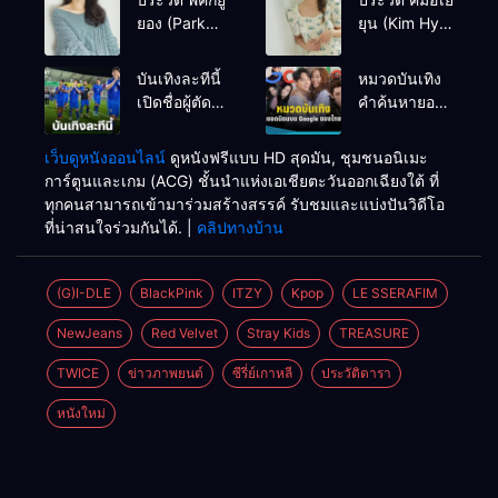
ยอง (Park
ยุน (Kim Hye
Gyu Young)
Yoon)
บันเทิงละทีนี้
หมวดบันเทิง
เปิดชื่อผู้ตัดสิน
คำค้นหายอด
ลงเป่า “ไทย”
นิยมบน
ฟัด “โอมาน”
Google ของ
เว็บดูหนังออนไลน์
ดูหนังฟรีแบบ HD สุดมัน, ชุมชนอนิเมะ
แฟนบอลช้าง
ไทย ปี 2566
การ์ตูนและเกม (ACG) ชั้นนำแห่งเอเชียตะวันออกเฉียงใต้ ที่
ศึกบางส่วนถึง
“มาตาลดา-
ทุกคนสามารถเข้ามาร่วมสร้างสรรค์ รับชมและแบ่งปันวิดีโอ
กับกังวล
สัปเหร่อ-ทรง
ที่น่าสนใจร่วมกันได้. |
คลิปทางบ้าน
อย่างแบด-
BLACKPINK”
แรงสุด! “ซีรีส์
(G)I-DLE
BlackPink
ITZY
Kpop
LE SSERAFIM
จีน” เบียด “ซี
NewJeans
Red Velvet
Stray Kids
TREASURE
รีส์เกาหลี” :
PPTVHD36
TWICE
ข่าวภาพยนต์
ซีรี่ย์เกาหลี
ประวัติดารา
หนังใหม่