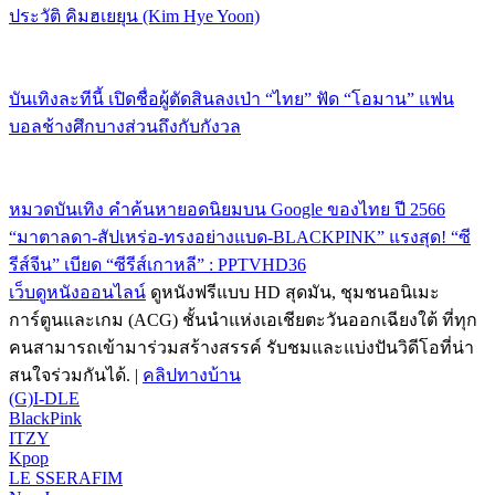
ประวัติ คิมฮเยยุน (Kim Hye Yoon)
บันเทิงละทีนี้ เปิดชื่อผู้ตัดสินลงเป่า “ไทย” ฟัด “โอมาน” แฟน
บอลช้างศึกบางส่วนถึงกับกังวล
หมวดบันเทิง คำค้นหายอดนิยมบน Google ของไทย ปี 2566
“มาตาลดา-สัปเหร่อ-ทรงอย่างแบด-BLACKPINK” แรงสุด! “ซี
รีส์จีน” เบียด “ซีรีส์เกาหลี” : PPTVHD36
เว็บดูหนังออนไลน์
ดูหนังฟรีแบบ HD สุดมัน, ชุมชนอนิเมะ
การ์ตูนและเกม (ACG) ชั้นนำแห่งเอเชียตะวันออกเฉียงใต้ ที่ทุก
คนสามารถเข้ามาร่วมสร้างสรรค์ รับชมและแบ่งปันวิดีโอที่น่า
สนใจร่วมกันได้. |
คลิปทางบ้าน
(G)I-DLE
BlackPink
ITZY
Kpop
LE SSERAFIM