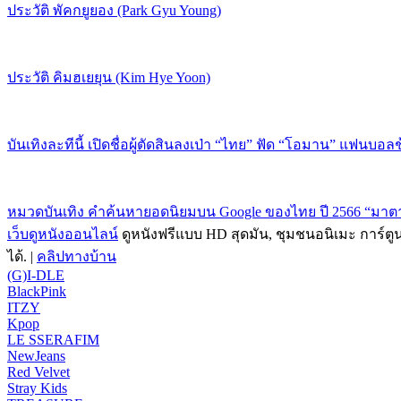
ประวัติ พัคกยูยอง (Park Gyu Young)
ประวัติ คิมฮเยยุน (Kim Hye Yoon)
บันเทิงละทีนี้ เปิดชื่อผู้ตัดสินลงเป่า “ไทย” ฟัด “โอมาน” แฟนบอล
หมวดบันเทิง คำค้นหายอดนิยมบน Google ของไทย ปี 2566 “มาตาล
เว็บดูหนังออนไลน์
ดูหนังฟรีแบบ HD สุดมัน, ชุมชนอนิเมะ การ์ตู
ได้. |
คลิปทางบ้าน
(G)I-DLE
BlackPink
ITZY
Kpop
LE SSERAFIM
NewJeans
Red Velvet
Stray Kids