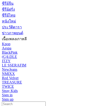
ซีรีย์จีน
ซีรีย์ฝรั่ง
ซีรีย์ไทย
หนังใหม่
ประวัติดารา
ข่าวภาพยนต์
เนื้อเพลงเกาหลี
Kpop
Aespa
BlackPink
(G)I-DLE
ITZY
LE SSERAFIM
NewJeans
NMIXX
Red Velvet
TREASURE
TWICE
Stray Kids
Sign in
Sign up