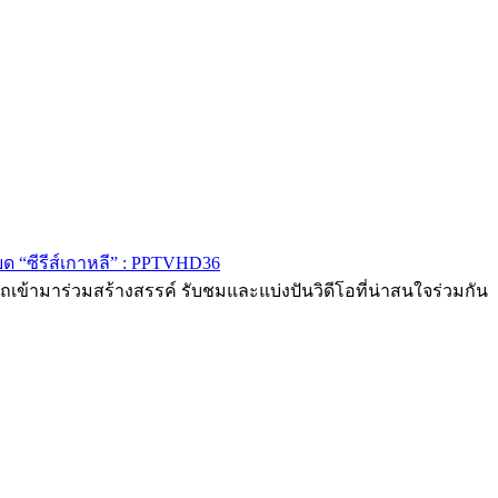
ด “ซีรีส์เกาหลี” : PPTVHD36
ถเข้ามาร่วมสร้างสรรค์ รับชมและแบ่งปันวิดีโอที่น่าสนใจร่วมกัน