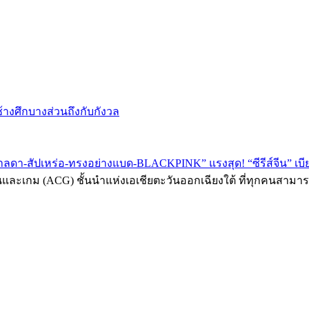
ช้างศึกบางส่วนถึงกับกังวล
ดา-สัปเหร่อ-ทรงอย่างแบด-BLACKPINK” แรงสุด! “ซีรีส์จีน” เบีย
นและเกม (ACG) ชั้นนำแห่งเอเชียตะวันออกเฉียงใต้ ที่ทุกคนสามาร